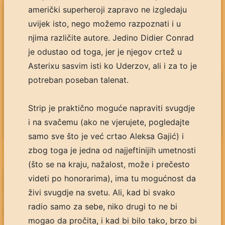
američki superheroji zapravo ne izgledaju
uvijek isto, nego možemo razpoznati i u
njima različite autore. Jedino Didier Conrad
je odustao od toga, jer je njegov crtež u
Asterixu sasvim isti ko Uderzov, ali i za to je
potreban poseban talenat.
Strip je praktično moguće napraviti svugdje
i na svačemu (ako ne vjerujete, pogledajte
samo sve što je već crtao Aleksa Gajić) i
zbog toga je jedna od najjeftinijih umetnosti
(što se na kraju, nažalost, može i prečesto
videti po honorarima), ima tu mogućnost da
živi svugdje na svetu. Ali, kad bi svako
radio samo za sebe, niko drugi to ne bi
mogao da pročita, i kad bi bilo tako, brzo bi