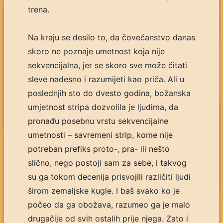
trena.
Na kraju se desilo to, da čovečanstvo danas
skoro ne poznaje umetnost koja nije
sekvencijalna, jer se skoro sve može čitati
sleve nadesno i razumijeti kao priča. Ali u
poslednjih sto do dvesto godina, božanska
umjetnost stripa dozvolila je ljudima, da
pronađu posebnu vrstu sekvencijalne
umetnosti – savremeni strip, kome nije
potreban prefiks proto-, pra- ili nešto
slično, nego postoji sam za sebe, i takvog
su ga tokom decenija prisvojili različiti ljudi
širom zemaljske kugle. I baš svako ko je
počeo da ga obožava, razumeo ga je malo
drugačije od svih ostalih prije njega. Zato i