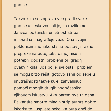
godine.
Takva kula se zapravo već gradi svake
godine u Leskovcu, ali je, za razliku od
Jahvea, božanska umetnost stripa
milosrdna i nagrađuje vezu. Ona svojim
poklonicima ionako stalno postavlja razne
prepreke na putu, tako da joj nisu ni
potrebni dodatni problemi pri gradnji
ovakvih kula. Još bolje, svi ostali problemi
se mogu brzo rešiti gotovo sami od sebe u
unutrašnjosti takve kule, zahvaljujući
pomoći mnogih drugih hodočasnika i
njihovom iskustvu. Ako barem ova tri dana
Balkanske smotre mladih strip autora dobro
iskoristite i uspijete nekolika puta doći do