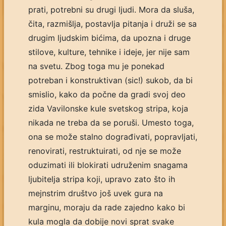
prati, potrebni su drugi ljudi. Mora da sluša,
čita, razmišlja, postavlja pitanja i druži se sa
drugim ljudskim bićima, da upozna i druge
stilove, kulture, tehnike i ideje, jer nije sam
na svetu. Zbog toga mu je ponekad
potreban i konstruktivan (sic!) sukob, da bi
smislio, kako da počne da gradi svoj deo
zida Vavilonske kule svetskog stripa, koja
nikada ne treba da se poruši. Umesto toga,
ona se može stalno dograđivati, popravljati,
renovirati, restruktuirati, od nje se može
oduzimati ili blokirati udruženim snagama
ljubitelja stripa koji, upravo zato što ih
mejnstrim društvo još uvek gura na
marginu, moraju da rade zajedno kako bi
kula mogla da dobije novi sprat svake