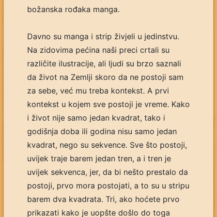
božanska rođaka manga.
Davno su manga i strip živjeli u jedinstvu.
Na zidovima pećina naši preci crtali su
različite ilustracije, ali ljudi su brzo saznali
da život na Zemlji skoro da ne postoji sam
za sebe, već mu treba kontekst. A prvi
kontekst u kojem sve postoji je vreme. Kako
i život nije samo jedan kvadrat, tako i
godišnja doba ili godina nisu samo jedan
kvadrat, nego su sekvence. Sve što postoji,
uvijek traje barem jedan tren, a i tren je
uvijek sekvenca, jer, da bi nešto prestalo da
postoji, prvo mora postojati, a to su u stripu
barem dva kvadrata. Tri, ako hoćete prvo
prikazati kako je uopšte došlo do toga