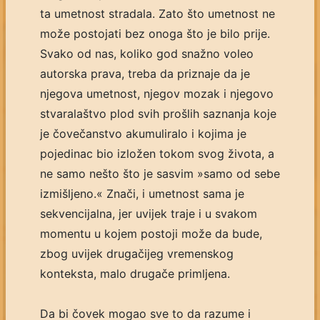
ta umetnost stradala. Zato što umetnost ne
može postojati bez onoga što je bilo prije.
Svako od nas, koliko god snažno voleo
autorska prava, treba da priznaje da je
njegova umetnost, njegov mozak i njegovo
stvaralaštvo plod svih prošlih saznanja koje
je čovečanstvo akumuliralo i kojima je
pojedinac bio izložen tokom svog života, a
ne samo nešto što je sasvim »samo od sebe
izmišljeno.« Znači, i umetnost sama je
sekvencijalna, jer uvijek traje i u svakom
momentu u kojem postoji može da bude,
zbog uvijek drugačijeg vremenskog
konteksta, malo drugače primljena.
Da bi čovek mogao sve to da razume i