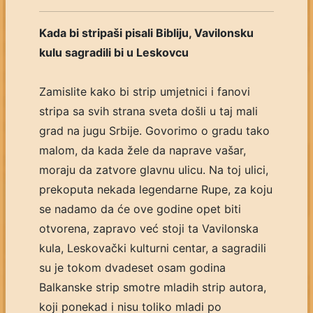
Kada bi stripaši pisali Bibliju, Vavilonsku
kulu sagradili bi u Leskovcu
Zamislite kako bi strip umjetnici i fanovi
stripa sa svih strana sveta došli u taj mali
grad na jugu Srbije. Govorimo o gradu tako
malom, da kada žele da naprave vašar,
moraju da zatvore glavnu ulicu. Na toj ulici,
prekoputa nekada legendarne Rupe, za koju
se nadamo da će ove godine opet biti
otvorena, zapravo već stoji ta Vavilonska
kula, Leskovački kulturni centar, a sagradili
su je tokom dvadeset osam godina
Balkanske strip smotre mladih strip autora,
koji ponekad i nisu toliko mladi po