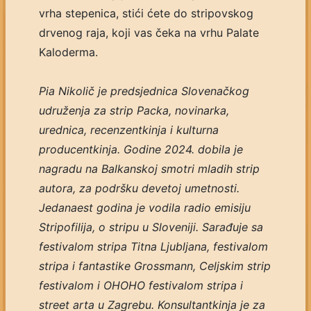
vrha stepenica, stići ćete do stripovskog
drvenog raja, koji vas čeka na vrhu Palate
Kaloderma.
Pia Nikolič je predsjednica Slovenačkog
udruženja za strip Packa, novinarka,
urednica, recenzentkinja i kulturna
producentkinja. Godine 2024. dobila je
nagradu na Balkanskoj smotri mladih strip
autora, za podršku devetoj umetnosti.
Jedanaest godina je vodila radio emisiju
Stripofilija, o stripu u Sloveniji. Sarađuje sa
festivalom stripa Titna Ljubljana, festivalom
stripa i fantastike Grossmann, Celjskim strip
festivalom i OHOHO festivalom stripa i
street arta u Zagrebu. Konsultantkinja je za