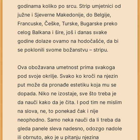
godinama koliko po srcu. Strip umjetnici od
južne i Sjeverne Makedonije, do Belgije,
Francuske, Češke, Turske, Bugarske preko
celog Balkana i šire, još i danas svake
godine dolaze ovamo na hodočašće, da bi
se poklonili svome božanstvu – stripu.
Ova obožavana umetnost prima svakoga
pod svoje okrilje. Svako ko kroči na njezin
put može da pronađe estetiku koja mu se
dopada. Niko ne izostaje, sve što treba je
da nauči kako da je čita. I pod tim ne mislim
na slova, ne, to ponekad čak i nije
neophodno. Samo neka nauči da li treba da
gleda panele sleva nadesno, odozgo nadole
ili obrnuto, ako je u pitanju njezina